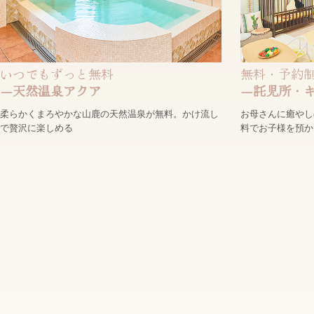
いつでもずっと無料
無料・予約
―天然温泉アクア
―託児所・
柔らかくまろやかな山鹿の天然温泉が無料。かけ流し
お母さんに癒やし
で贅沢に楽しめる
料でお子様を預か