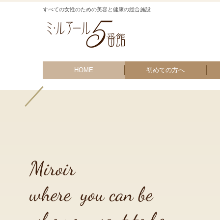
すべての女性のための美容と健康の総合施設
HOME
初めての方へ
／
施設特典
パ
リ
Miroir 

where  you can be

who you want to be.
