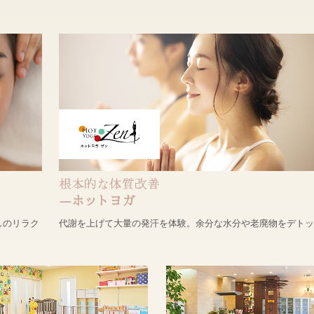
根本的な体質改善
―ホットヨガ
しのリラク
代謝を上げて大量の発汗を体験。余分な水分や老廃物をデト