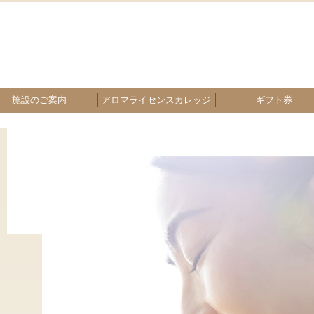
施設のご案内
アロマライセンスカレッジ
ギフト券
ーソナルジム ミルジム
ラクゼーションエステ
カフェ セピアの杜珈琲
ブライダル
ホットヨガ
ショップ