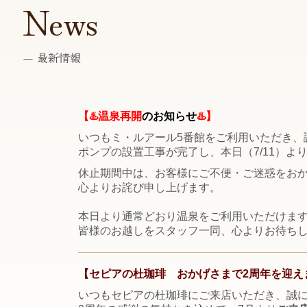
News
― 最新情報
【
♨️
温泉再開
のお知らせ
♨️
】
いつもミ・ルアール5番館をご利用いただき、
ポンプの設置工事が完了し、本日（
7/11
）よ
休止期間中は、お客様にご不便・ご迷惑をお
心よりお詫び申し上げます。
本日より通常どおり温泉をご利用いただけま
皆様のお越しをスタッフ一同、心よりお待ち
【セピアの杜珈琲 おかげさまで2周年を迎え
いつもセピアの杜珈琲にご来店いただき、誠