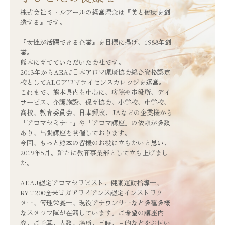
アロマライセンスカレッジ
株式会社ミ・ルアールの経営理念は『美と健康を創
造する』です。

ギフト券
『女性が活躍できる企業』を目標に掲げ、1988年創
会社案内
業。

熊本に育てていただいた会社です。

教育事業
2013年からAEAJ日本アロマ環境協会総合資格認定
校としてALCアロマライセンスカレッジを運営。

採用情報
これまで、熊本県内を中心に、病院や市役所、デイ
サービス、介護施設、保育協会、小学校、中学校、
高校、教育委員会、日本郵政、JAなどの企業様から
「アロマセミナー」や「アロマ講座」の依頼が多数
あり、出張講座を開催しております。

今回、もっと熊本の皆様のお役に立ちたいと思い、
2019年5月。新たに教育事業部として立ち上げまし
た。

AEAJ認定アロマセラピスト、健康運動指導士、
RYT200全米ヨガアライアンス認定インストラク
ター、管理栄養士、現役アナウンサーなど多種多様
なスタッフ陣が在籍しています。ご希望の講座内
容、ご予算、人数、場所、日時、目的などをお伺い