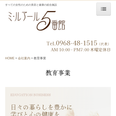
すべての女性のための美容と健康の総合施設
HOME
初めての方へ
0968-48-1515
施設特典
Tel.
（代表）
AM 10:00 - PM7:00 木曜定休日
施設のご案内
HOME
会社案内
教育事業
リラクゼーションエステ
教育事業
ブライダル
ホットヨガ
パーソナルジム ミルジム
EDUCATION BUSINESS

ショップ
日々の暮らしを豊かに

カフェ セピアの杜珈琲
学びと心の健康を