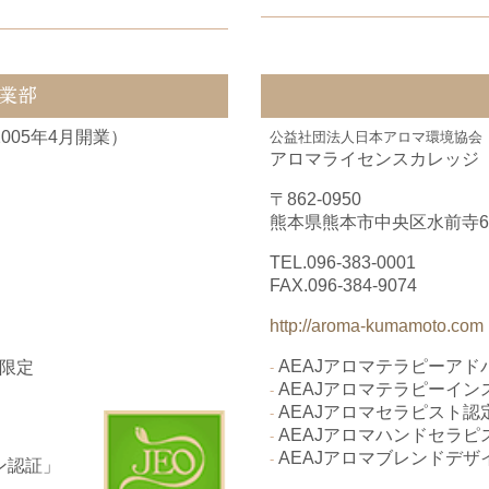
業部
05年4月開業）
公益社団法人日本アロマ環境協会（
アロマライセンスカレッジ 
〒862-0950
熊本県熊本市中央区水前寺6丁
TEL.
096-383-0001
FAX.096-384-9074
http://aroma-kumamoto.com
AEAJアロマテラピーア
限定
-
AEAJアロマテラピーイ
-
AEAJアロマセラピスト認
-
AEAJアロマハンドセラピ
-
AEAJアロマブレンドデザ
-
ン認証」