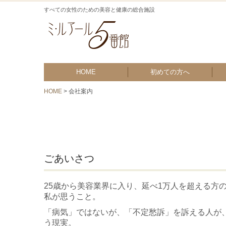
すべての女性のための美容と健康の総合施設
HOME
初めての方へ
HOME
会社案内
施設特典
パ
リ
ごあいさつ
25歳から美容業界に入り、
延べ1万人を超える方
私が思うこと。
「病気」ではないが、「不定愁訴」を訴える人が
う現実。