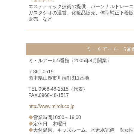
〈業務内容〉
エステティック技術の提供、
パーソナルトレーニ
ガスタジオの運営、
化粧品販売、体型補正下着販
販売、
など
ミ・ルアール 5番
ミ・ルアール5番館（2005年4月開業）
〒861-0519
熊本県山鹿市川端町311番地
TEL.
0968-48-1515
（代表）
FAX.0968-48-1517
http://www.miroir.co.jp
◆
営業時間10:00～19:00
◆
定休日 木曜日
◆
天然温泉、キッズルーム、水素水完備 ※女性