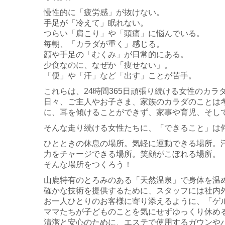
慢性的に「疲労感」が抜けない。
手足が「冷えて」眠れない。
つらい「肩こり」や「頭痛」に悩んでいる。
毎朝、「カラダが重く」感じる。
顔や手足の「むくみ」が日常的にある。
少食なのに、なぜか「痩せない」。
「便」や「汗」など「出す」ことが苦手。
これらは、24時間365日頑張り続ける女性のカラ
日々、ご主人やお子さま、家族のカラダのことは
に、耳を傾けることができず、
家事や育児、そし
そんな走り続ける女性たちに、「できること」は
ひとときの休息の場所。気軽に運動できる場所。
力をチャージできる場所。笑顔がこぼれる場所。
そんな場所をつくろう！
山鹿特有のとろみのある「天然温泉」で身体を温
確かな技術を提供するために、スタッフには社内
お一人ひとりのお客様に寄り添えるように、「ゲ
ママたちが子どものことを気にせずゆっくり休め
清潔と安心のために、エステで使用するガウンや