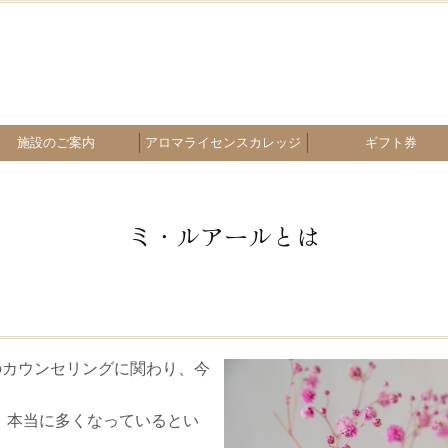
施設のご案内
アロマライセンスカレッジ
ギフト券
ーソナルジム ミルジム
ラクゼーションエステ
カフェ セピアの杜珈琲
ブライダル
ホットヨガ
ショップ
ミ・ルアールとは
のカウンセリングに関わり、今
、本当に多くなっているとい