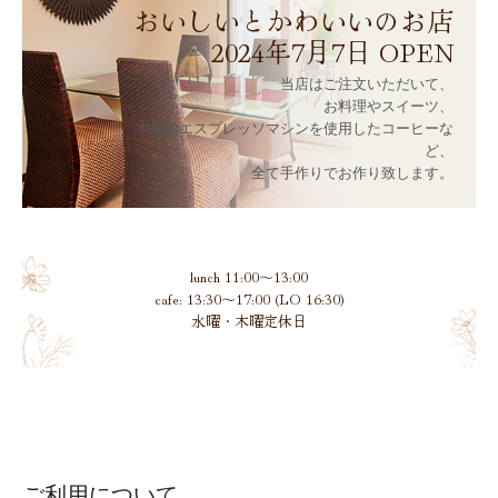
おいしいとかわいいのお店

アロマライセンスカレッジ
2024年7月7日 OPEN
ギフト券
当店はご注文いただいて、

会社案内
お料理やスイーツ、

本格的エスプレッソマシンを使用したコーヒーな
教育事業
ど、

全て手作りでお作り致します。
採用情報
lunch 11:00～13:00

cafe: 13:30～17:00 (LO 16:30)

水曜・木曜定休日
ご利用について