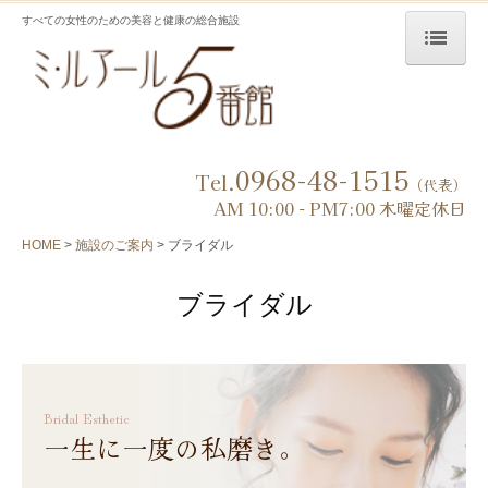
すべての女性のための美容と健康の総合施設
HOME
初めての方へ
0968-48-1515
施設特典
Tel.
（代表）
AM 10:00 - PM7:00 木曜定休日
施設のご案内
HOME
施設のご案内
ブライダル
リラクゼーションエステ
ブライダル
ブライダル
ホットヨガ
パーソナルジム ミルジム
Bridal Esthetic
ショップ
一生に一度の私磨き。
カフェ セピアの杜珈琲