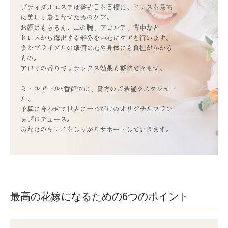
ブライダルエステは挙式日を目標に、ドレスを最高
アロマライセンスカレッジ
に美しく着こなすためのケア。

お顔はもちろん、二の腕、デコルテ、背中など

ギフト券
ドレスから露出する部分を中心にケアを行います。

またブライダルの準備は心や身体にも負担がかかる
会社案内
もの。

アロマの香りでリラックス効果も期待できます。

教育事業
ミ・ルアール5番館では、貴方のご希望やスケジュー
採用情報
ル、

予算に合わせて世界に一つだけのオリジナルプラン
をプロデュース。

あなたのキレイをしっかりサポートしていきます。

最高の花嫁になるための6つのポイント